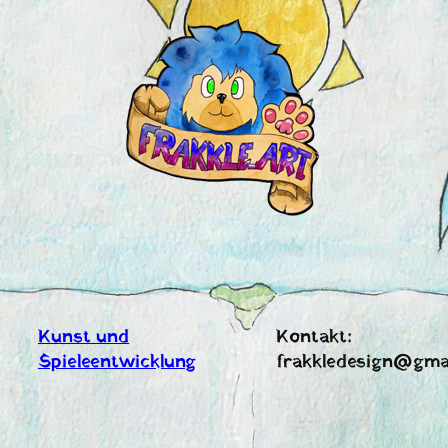
Zum
Inhalt
springen
Kunst und
Kontakt:
Spieleentwicklung
frakkledesign@gma