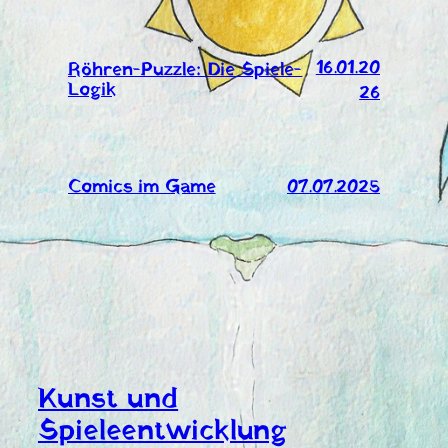
16.01.20
Röhren-Puzzle: Die Spiele-
Logik
26
Comics im Game
07.07.2025
Kunst und
Spieleentwicklung