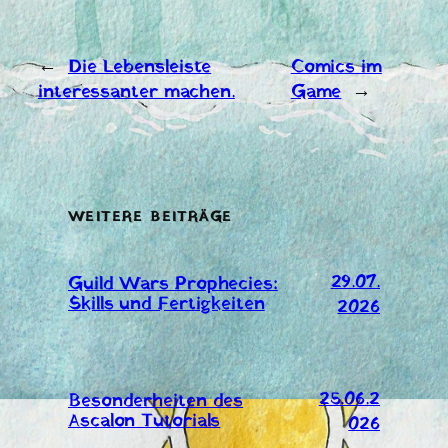
←
Die Lebensleiste
Comics im
interessanter machen.
Game
→
WEITERE BEITRÄGE
29.07.
Guild Wars Prophecies:
Skills und Fertigkeiten
2026
25.06.2
Besonderheiten des
Ascalon Tutorials
026