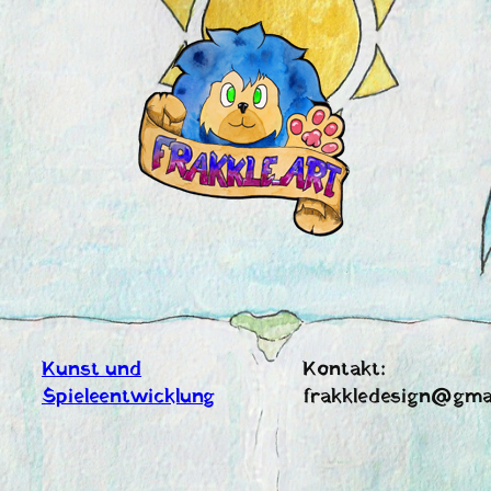
Zum
Inhalt
springen
Kunst und
Kontakt:
Spieleentwicklung
frakkledesign@gma