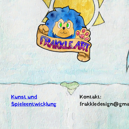
Zum
Inhalt
springen
Kunst und
Kontakt:
Spieleentwicklung
frakkledesign@gma