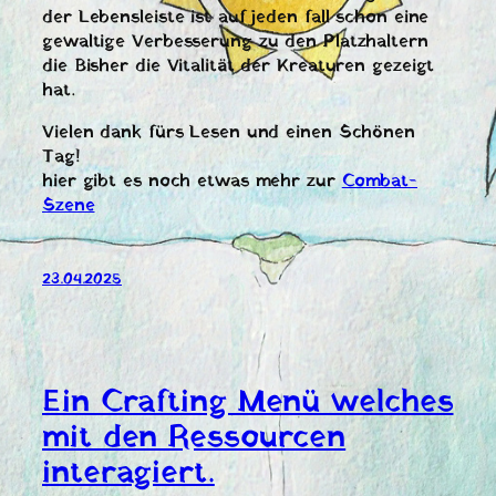
der Lebensleiste ist auf jeden fall schon eine
gewaltige Verbesserung zu den Platzhaltern
die Bisher die Vitalität der Kreaturen gezeigt
hat.
Vielen dank fürs Lesen und einen Schönen
Tag!
hier gibt es noch etwas mehr zur
Combat-
Szene
23.04.2025
Ein Crafting Menü welches
mit den Ressourcen
interagiert.