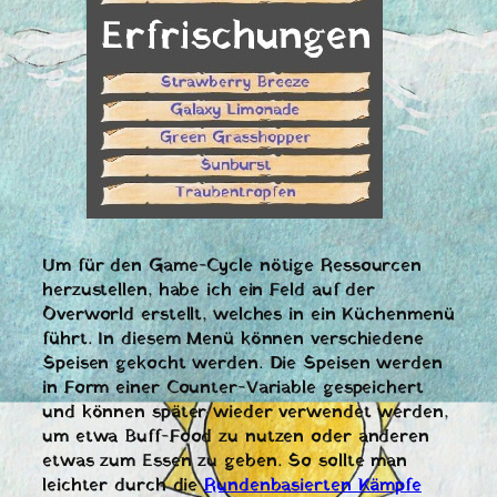
Um für den Game-Cycle nötige Ressourcen
herzustellen, habe ich ein Feld auf der
Overworld erstellt, welches in ein Küchenmenü
führt. In diesem Menü können verschiedene
Speisen gekocht werden. Die Speisen werden
in Form einer Counter-Variable gespeichert
und können später wieder verwendet werden,
um etwa Buff-Food zu nutzen oder anderen
etwas zum Essen zu geben. So sollte man
leichter durch die
Rundenbasierten Kämpfe