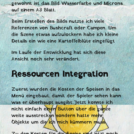
gewohnt ist das Bild Wasserfarbe und Microns
auf einem A3 Blatt.
Beim Erstellen des Bilds nutzte ich viele
Referenzen von Bushcraft oder Campen. Um
die Szene etwas aufzulockern habe ich kleine
Details ein wie eine Kartoffelblüte eingefügt
Im Laufe der Entwicklung hat sich diese
Ansicht noch sehr verändert.
Ressourcen Integration
Zuerst wurden die Kosten der Speisen in das
Menü eingebaut, damit der Spieler sehen kann
was er überhaupt ausgibt. Jetzt konnte ich
nicht einfach einen Button über die ganze
weite ausstrecken sondern hatte mehr
Objekte um die ich mich kümmern muss.
Zu den Kosten für die Speise sind jetzt noch