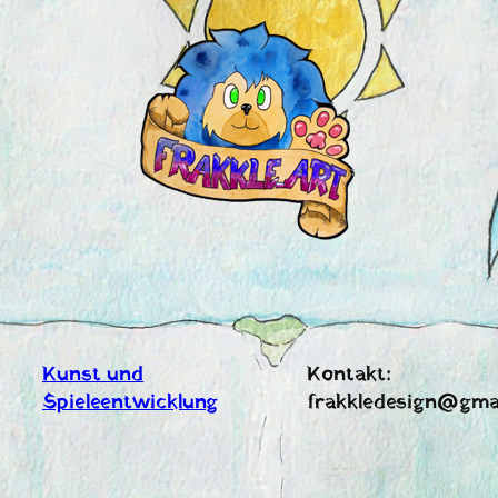
Zum
Inhalt
springen
Kunst und
Kontakt:
Spieleentwicklung
frakkledesign@gma