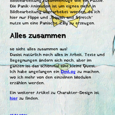
Bildbearbeitung zusammenfüge wie ein Puzzle.
Die Panik-Animation ist um eignes mehr in
Bildbearbeitung überarbeitet worden, da ich
hier nur Flippe und „Squish and Stretch“
nutze um eine Panische Zilly zu erzeugen.
Alles zusammen
so sieht alles zusammen aus!
Dasist natürlich noch alles in Arbeit, Texte und
Begegnungen ändern sich noch, aber im
ganzen ist das schonmal eine kleine Quest.
Ich habe angefangen ein
DevLog
zu machen,
wo ich mehr von den einzelnen Modulen
erzählen werden.
Ein weiterer Artikel zu Charakter-Design ist
hier
zu finden.