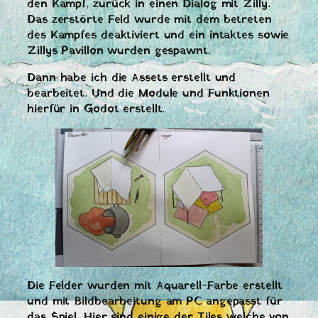
den Kampf, zurück in einen Dialog mit Zilly.
Das zerstörte Feld wurde mit dem betreten
des Kampfes deaktiviert und ein intaktes sowie
Zillys Pavillon wurden gespawnt.
Dann habe ich die Assets erstellt und
bearbeitet. Und die Module und Funktionen
hierfür in Godot erstellt.
Die Felder wurden mit Aquarell-Farbe erstellt
und mit Bildbearbeitung am PC angepasst für
das Spiel. Hier sind einige der Tiles welche von