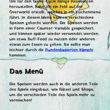
Um für den Game-Cycle nötige Ressourcen
herzustellen, habe ich ein Feld auf der
Overworld erstellt, welches in ein Küchenmenü
führt. In diesem Menü können verschiedene
Speisen gekocht werden. Die Speisen werden
in Form einer Counter-Variable gespeichert
und können später wieder verwendet werden,
um etwa Buff-Food zu nutzen oder anderen
etwas zum Essen zu geben. So sollte man
leichter durch die
Rundenbasierten Kämpfe
kommen.
Das Menü
Die Speisen werden auch in die anderen Teile
des Spiels eingebaut, wie Rätsel und Shops,
um die verschieden Teile des Spiels mehr zu
vermischen!