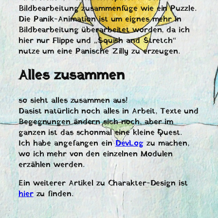
Bildbearbeitung zusammenfüge wie ein Puzzle.
Die Panik-Animation ist um eignes mehr in
Bildbearbeitung überarbeitet worden, da ich
hier nur Flippe und „Squish and Stretch“
nutze um eine Panische Zilly zu erzeugen.
Alles zusammen
so sieht alles zusammen aus!
Dasist natürlich noch alles in Arbeit, Texte und
Begegnungen ändern sich noch, aber im
ganzen ist das schonmal eine kleine Quest.
Ich habe angefangen ein
DevLog
zu machen,
wo ich mehr von den einzelnen Modulen
erzählen werden.
Ein weiterer Artikel zu Charakter-Design ist
hier
zu finden.