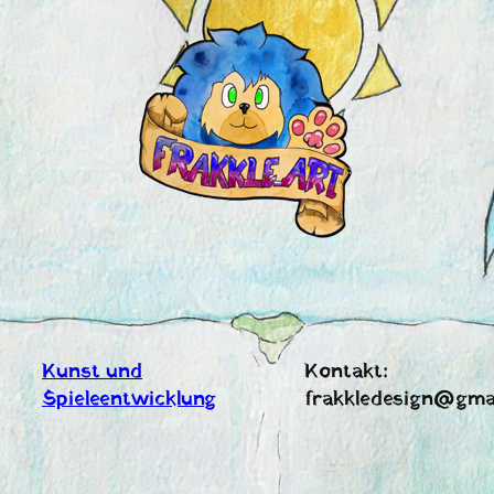
Zum
Inhalt
springen
Kunst und
Kontakt:
Spieleentwicklung
frakkledesign@gma