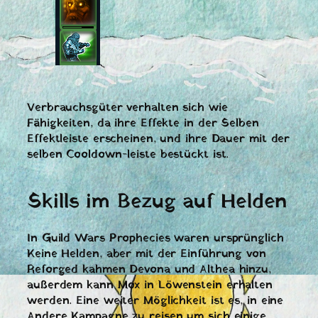
Verbrauchsgüter verhalten sich wie
Fähigkeiten, da ihre Effekte in der Selben
Effektleiste erscheinen, und ihre Dauer mit der
selben Cooldown-leiste bestückt ist.
Skills im Bezug auf Helden
In Guild Wars Prophecies waren ursprünglich
Keine Helden, aber mit der Einführung von
Reforged kahmen Devona und Althea hinzu,
außerdem kann Mox in Löwenstein erhalten
werden. Eine weiter Möglichkeit ist es, in eine
Andere Kampagne zu reisen um sich einige