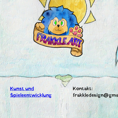
Zum
Inhalt
springen
Kunst und
Kontakt:
Spieleentwicklung
frakkledesign@gma