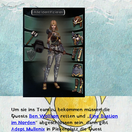
Um sie ins Team zu bekommen müssen die
Quests
Ben Wolfson
retten und „
Eine Bastion
im Norden
“ abgeschlossen sein, dann gibt
Adept Mullenix
in Piekenplatz die Quest