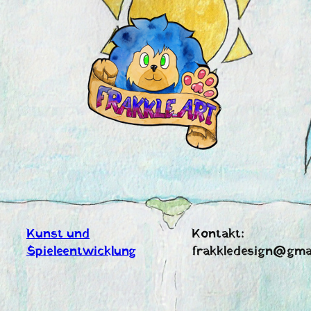
Zum
Inhalt
springen
Kunst und
Kontakt:
Spieleentwicklung
frakkledesign@gma