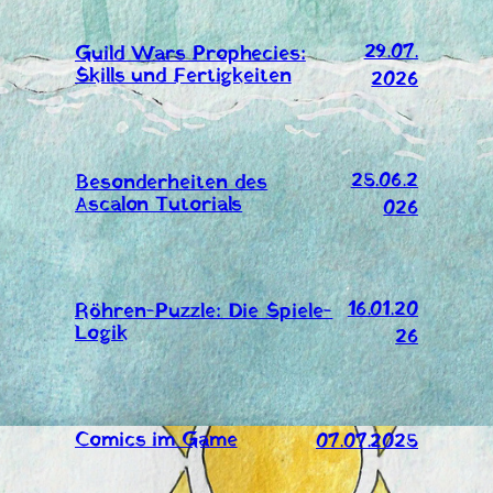
29.07.
Guild Wars Prophecies:
Skills und Fertigkeiten
2026
25.06.2
Besonderheiten des
Ascalon Tutorials
026
16.01.20
Röhren-Puzzle: Die Spiele-
Logik
26
Comics im Game
07.07.2025