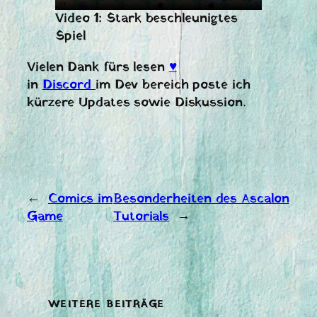
Video 1: Stark beschleunigtes
Spiel
Vielen Dank fürs lesen
♥️
in
Discord
im Dev bereich poste ich
kürzere Updates sowie Diskussion.
←
Comics im
Besonderheiten des Ascalon
Game
Tutorials
→
WEITERE BEITRÄGE