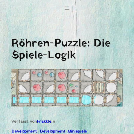
Röhren-Puzzle: Die
Spiele-Logik
Verfasst von
Frakkle
in
Development
, 
Development-Minispiele