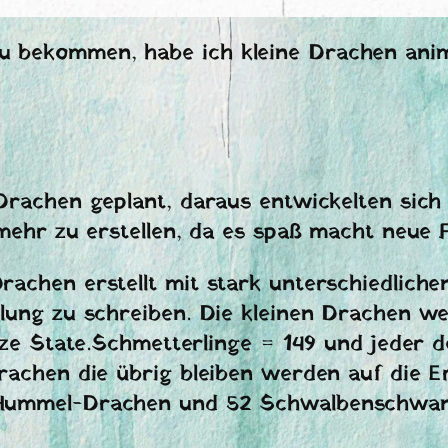
 bekommen, habe ich kleine Drachen anim
 Drachen geplant, daraus entwickelten si
 mehr zu erstellen, da es spaß macht neue
achen erstellt mit stark unterschiedlichen
ilung zu schreiben. Die kleinen Drachen we
setze State.Schmetterlinge = 149 und jede
Drachen die übrig bleiben werden auf die 
9 Hummel-Drachen und 52 Schwalbenschwa