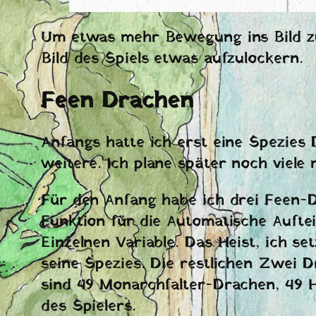
Um etwas mehr Bewegung ins Bild zu
Bild des Spiels etwas aufzulockern.
Feen Drachen
Anfangs hatte ich erst eine Spezies
weitere. Ich plane später noch viele
Für den Anfang habe ich drei Feen-Dr
Funktion für die Automatische Aufte
Einzelnen Variable. Das Heist, ich 
seine Spezies. Die restlichen Zwei 
sind 49 Monarchfalter-Drachen, 4
des Spielers.