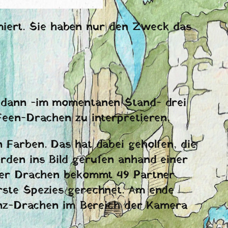
iert. Sie haben nur den Zweck das
ch dann -im momentanen Stand- drei
 Feen-Drachen zu interpretieren.
 Farben. Das hat dabei geholfen, die
rden ins Bild gerufen anhand einer
r der Drachen bekommt 49 Partner
Erste Spezies gerechnet. Am ende
nz-Drachen im Bereich der Kamera