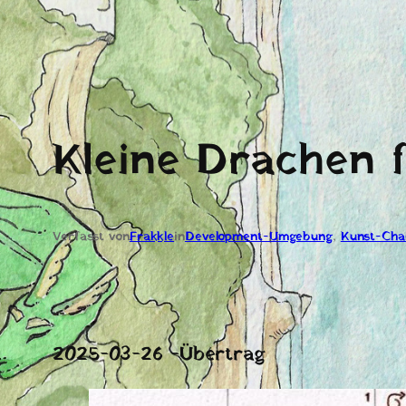
Kleine Drachen
Verfasst von
Frakkle
in
Development-Umgebung
, 
Kunst-Cha
2025-03-26 -Übertrag