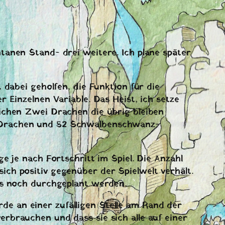
tanen Stand- drei weitere. Ich plane später
 dabei geholfen, die Funktion für die
 Einzelnen Variable. Das Heist, ich setze
ichen Zwei Drachen die übrig bleiben
l-Drachen und 52 Schwalbenschwanz-
e je nach Fortschritt im Spiel. Die Anzahl
ch positiv gegenüber der Spielwelt verhält.
ss noch durchgeplant werden.
e an einer zufälligen Stelle am Rand der
rbrauchen und dass sie sich alle auf einer