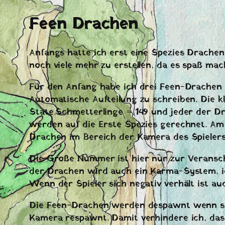
Feen Drachen
Anfangs hatte ich erst eine Spezies Drachen
noch viele mehr zu erstellen, da es spaß ma
Für den Anfang habe ich drei Feen-Drachen er
Automatische Aufteilung zu schreiben. Die kl
State.Schmetterlinge = 149 und jeder der D
werden auf die Erste Spezies gerechnet. 
Drachen im Bereich der Kamera des Spielers
Die Große Nummer ist hier nur zur Veranschau
der Drachen wird auch ein Karma-System, ich
Wenn der Spieler sich negativ verhält ist 
Die Feen-Drachen werden despawnt wenn sie 
Kamera respawnt. Damit verhindere ich, das 