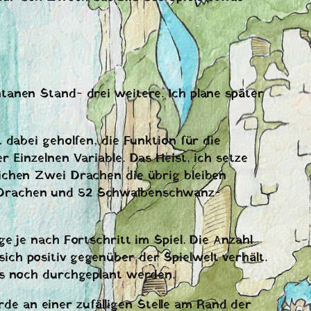
tanen Stand- drei weitere. Ich plane später
 dabei geholfen, die Funktion für die
 Einzelnen Variable. Das Heist, ich setze
ichen Zwei Drachen die übrig bleiben
l-Drachen und 52 Schwalbenschwanz-
e je nach Fortschritt im Spiel. Die Anzahl
ch positiv gegenüber der Spielwelt verhält.
ss noch durchgeplant werden.
e an einer zufälligen Stelle am Rand der