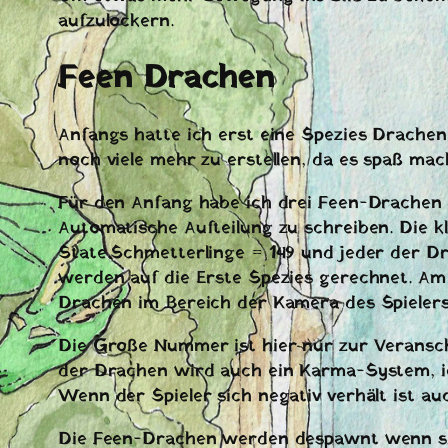
aufzulockern.
Feen Drachen
Anfangs hatte ich erst eine Spezies Drachen
noch viele mehr zu erstellen, da es spaß ma
Für den Anfang habe ich drei Feen-Drachen er
Automatische Aufteilung zu schreiben. Die kl
State.Schmetterlinge = 149 und jeder der D
werden auf die Erste Spezies gerechnet. 
Drachen im Bereich der Kamera des Spielers
Die Große Nummer ist hier nur zur Veranschau
der Drachen wird auch ein Karma-System, ich
Wenn der Spieler sich negativ verhält ist 
Die Feen-Drachen werden despawnt wenn sie 