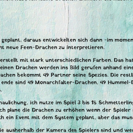
 geplant, daraus entwickelten sich dann -im momen
cht neue Feen-Drachen zu interpretieren.
stellt mit stark unterschiedlichen Farben. Das hat
einen Drachen werden ins Bild gerufen anhand einer
rachen bekommt 49 Partner seine Spezies. Die restl
Am ende sind 49 Monarchfalter-Drachen, 49 Humme
.
lichung, ich nutze im Spiel 3 bis 15 Schmetterling
 plane die Drachen zu erhöhen wenn der Spieler si
auch ein Event mit dem System geplant, aber das mu
ausherhalb der Kamera des Spielers sind und werd