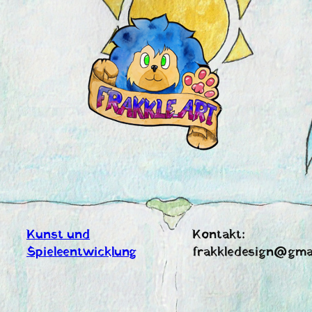
Zum
Inhalt
springen
Kunst und
Kontakt:
Spieleentwicklung
frakkledesign@gma