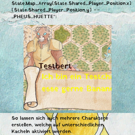
State.Map_Array[State.Shared_Player_Position.x]
[State.Shared_Player_Position.y] ==
„PHEUS_HUETTE“:
So lassen sich auch mehrere Charaktere
erstellen, welche auf unterschiedlichen
Kacheln aktiviert werden.