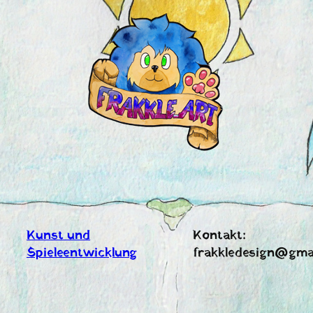
Zum
Inhalt
springen
Kunst und
Kontakt:
Spieleentwicklung
frakkledesign@gma