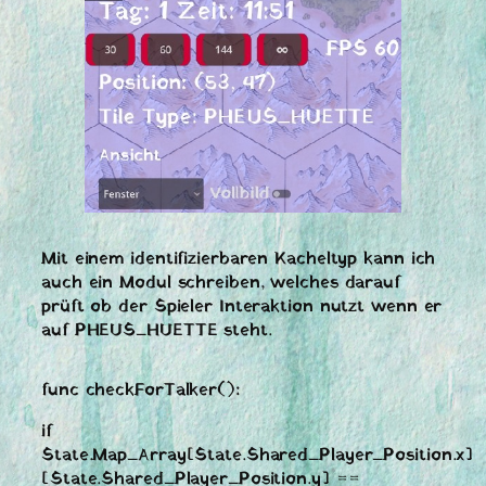
Mit einem identifizierbaren Kacheltyp kann ich
auch ein Modul schreiben, welches darauf
prüft ob der Spieler Interaktion nutzt wenn er
auf PHEUS_HUETTE steht.
func checkForTalker():
if
State.Map_Array[State.Shared_Player_Position.x]
[State.Shared_Player_Position.y] ==