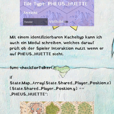
Mit einem identifizierbaren Kacheltyp kann ich
auch ein Modul schreiben, welches darauf
prüft ob der Spieler Interaktion nutzt wenn er
auf PHEUS_HUETTE steht.
func checkForTalker():
if
State.Map_Array[State.Shared_Player_Position.x]
[State.Shared_Player_Position.y] ==
„PHEUS_HUETTE“: