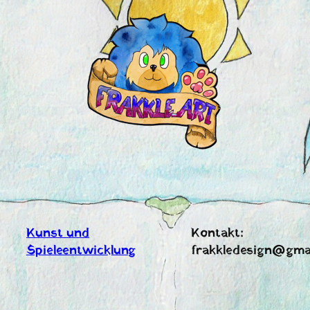
Zum
Inhalt
springen
Kunst und
Kontakt:
Spieleentwicklung
frakkledesign@gma