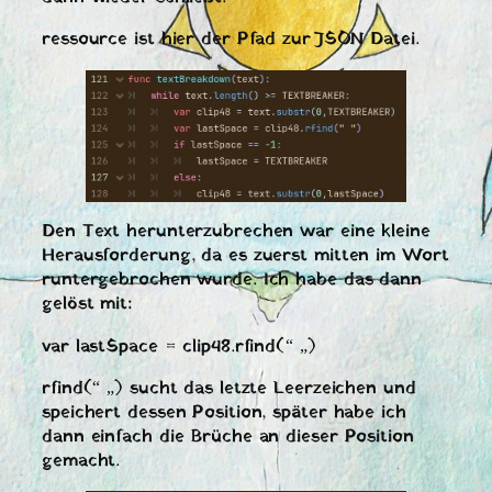
ressource ist hier der Pfad zur JSON Datei.
Den Text herunterzubrechen war eine kleine
Herausforderung, da es zuerst mitten im Wort
runtergebrochen wurde. Ich habe das dann
gelöst mit:
var lastSpace = clip48.rfind(“ „)
rfind(“ „) sucht das letzte Leerzeichen und
speichert dessen Position, später habe ich
dann einfach die Brüche an dieser Position
gemacht.