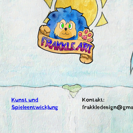
Zum
Inhalt
springen
Kunst und
Kontakt:
Spieleentwicklung
frakkledesign@gma