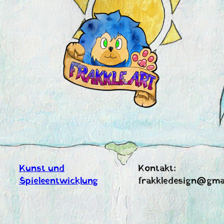
Zum
Inhalt
springen
Kunst und
Kontakt:
Spieleentwicklung
frakkledesign@gma