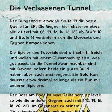
Die Verlassenen Tunnel
Der Dungeon ist etwa ab Stufe 10 die beste
Quelle für EP, Die Gegner hier skalieren etwa
alle 2 Level mit (8, 10, 12, 14, 16, 18) ab Stufe 10
und Stufe 16 verändern sich die Movesets und
Gegner-Kompositionen.
Die Spieler des Tutorials sind oft sehr hilfreich
und wollen mit einem Zusammen spielen, was
gut passt, da die Tunnel zwar machbar sind
mit Devona, sofern beide ein gutes Build
haben, aber auch anstrengend. Ein Solo Run
dauerte etwa dreimal so lange als ein Run mit
anderen Spielern.
Der Boss am Ende ist Mas Geißelherz, er levelt
so wie die anderen Gegner auch mit (12, 14, 16,
18, 20, 22). Im Gegensatz zu seinem
Zwischenboss Wyle, welche auf Stufe 14