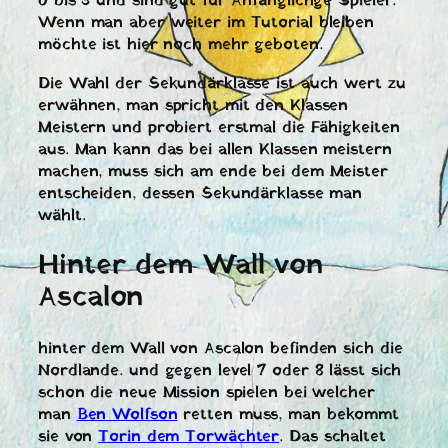
0 bis 3 und sind gut für Anfänglichge Spieler.
Wenn man aber weiter im Tutorial bleiben
möchte ist hier noch mehr geboten.
Die Wahl der Sekundärklasse ist auch wert zu
erwähnen, man spricht mit den Klassen
Meistern und probiert erstmal die Fähigkeiten
aus. Man kann das bei allen Klassen meistern
machen, muss sich am ende bei dem Meister
entscheiden, dessen Sekundärklasse man
wählt.
Hinter dem Wall von
Ascalon
hinter dem Wall von Ascalon befinden sich die
Nordlande. und gegen level 7 oder 8 lässt sich
schon die neue Mission spielen bei welcher
man
Ben Wolfson
retten muss, man bekommt
sie von
Torin dem Torwächter
. Das schaltet