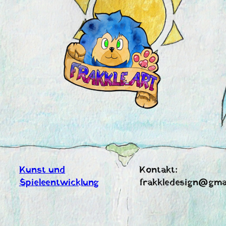
Zum
Inhalt
springen
Kunst und
Kontakt:
Spieleentwicklung
frakkledesign@gma