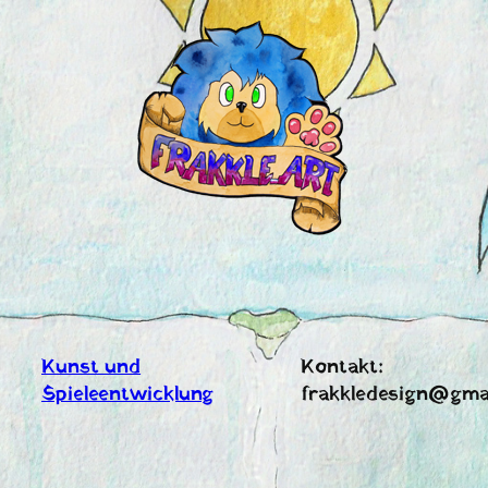
Zum
Inhalt
springen
Kunst und
Kontakt:
Spieleentwicklung
frakkledesign@gma