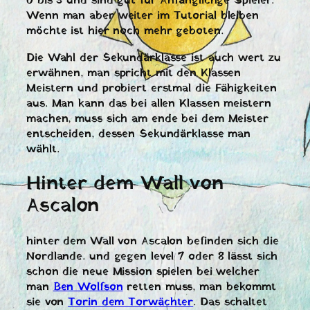
0 bis 3 und sind gut für Anfänglichge Spieler.
Wenn man aber weiter im Tutorial bleiben
möchte ist hier noch mehr geboten.
Die Wahl der Sekundärklasse ist auch wert zu
erwähnen, man spricht mit den Klassen
Meistern und probiert erstmal die Fähigkeiten
aus. Man kann das bei allen Klassen meistern
machen, muss sich am ende bei dem Meister
entscheiden, dessen Sekundärklasse man
wählt.
Hinter dem Wall von
Ascalon
hinter dem Wall von Ascalon befinden sich die
Nordlande. und gegen level 7 oder 8 lässt sich
schon die neue Mission spielen bei welcher
man
Ben Wolfson
retten muss, man bekommt
sie von
Torin dem Torwächter
. Das schaltet