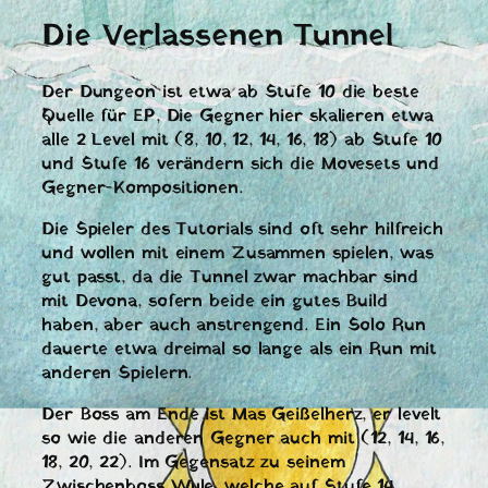
Die Verlassenen Tunnel
Der Dungeon ist etwa ab Stufe 10 die beste
Quelle für EP, Die Gegner hier skalieren etwa
alle 2 Level mit (8, 10, 12, 14, 16, 18) ab Stufe 10
und Stufe 16 verändern sich die Movesets und
Gegner-Kompositionen.
Die Spieler des Tutorials sind oft sehr hilfreich
und wollen mit einem Zusammen spielen, was
gut passt, da die Tunnel zwar machbar sind
mit Devona, sofern beide ein gutes Build
haben, aber auch anstrengend. Ein Solo Run
dauerte etwa dreimal so lange als ein Run mit
anderen Spielern.
Der Boss am Ende ist Mas Geißelherz, er levelt
so wie die anderen Gegner auch mit (12, 14, 16,
18, 20, 22). Im Gegensatz zu seinem
Zwischenboss Wyle, welche auf Stufe 14