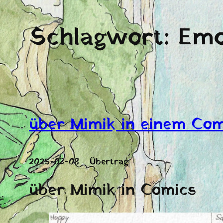
Schlagwort:
Emo
über Mimik in einem Com
2025-03-08 – Übertrag
über Mimik in Comics