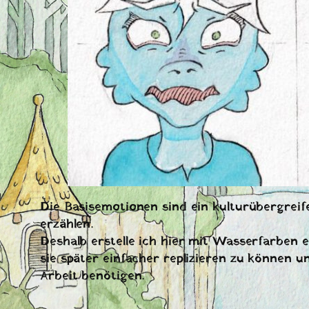
Die Basisemotionen sind ein kulturübergrei
erzählen.
Deshalb erstelle ich hier mit Wasserfarben 
sie später einfacher replizieren zu können 
Arbeit benötigen.