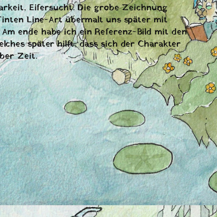
arkeit, Eifersucht. Die grobe Zeichnung
Tinten Line-Art übermalt uns später mit
Am ende habe ich ein Referenz-Bild mit den
ches später hilft, dass sich der Charakter
ber Zeit.