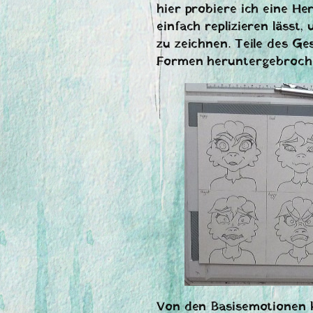
hier probiere ich eine H
einfach replizieren läss
zu zeichnen. Teile des G
Formen heruntergebroche
Von den Basisemotionen 