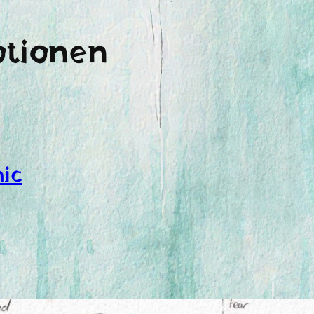
tionen
ic