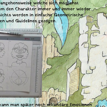
erangehensweise welche sich möglichst
t, um den Charakter immer und immer wieder
esichts werden in einfache Geometrische
n und Guidelines gezogen.
kann man später noch sekundäre Emotionen