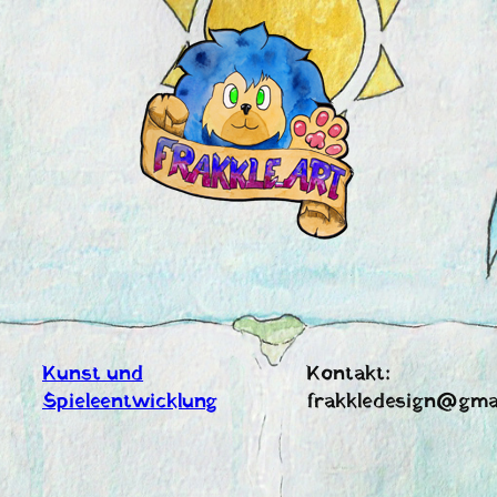
Zum
Inhalt
springen
Kunst und
Kontakt:
Spieleentwicklung
frakkledesign@gma