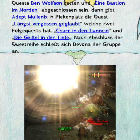
Quests
Ben Wolfson
retten und „
Eine Bastion
im Norden
“ abgeschlossen sein, dann gibt
Adept Mullenix
in Piekenplatz die Quest
„
Längst vergessen geglaubt
“ welche zwei
Folgequests hat, „
Charr in den Tunneln
“ und
„
Die Geißel in der Tiefe
„. Nach Abschluss der
Questreihe schließt sich Devona der Gruppe
an.