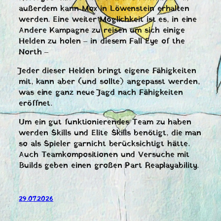
außerdem kann Mox in Löwenstein erhalten
werden. Eine weiter Möglichkeit ist es, in eine
Andere Kampagne zu reisen um sich einige
Helden zu holen – in diesem Fall Eye of the
North –
Jeder dieser Helden bringt eigene Fähigkeiten
mit, kann aber (und sollte) angepasst werden,
was eine ganz neue Jagd nach Fähigkeiten
eröffnet.
Um ein gut funktionierendes Team zu haben
werden Skills und Elite Skills benötigt, die man
so als Spieler garnicht berücksichtigt hätte.
Auch Teamkompositionen und Versuche mit
Builds geben einen großen Part Reaplayability.
29.07.2026